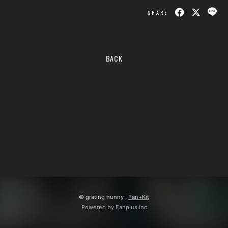
SHARE
BACK
© grating hunny ,
Fan+Kit
Powered by Fanplus.inc