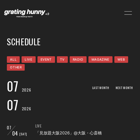
NEWS
SCHEDULE
SCHEDULE
PROFILE
VIDEO
DISCOGRAPHY
CONTACT
ALL
LIVE
EVENT
TV
RADIO
MAGAZINE
WEB
OTHER
07
LAST MONTH
NEXT MONTH
2026
07
2026
LIVE
07
04
「見放題大阪2026」@大阪・心斎橋
[SAT]