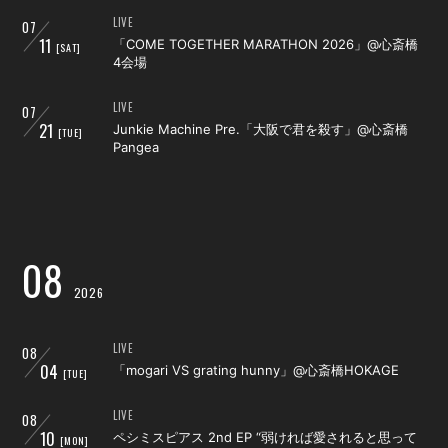
LIVE
07
11
「COME TOGETHER MARATHON 2026」@心斎橋
[SAT]
4会場
LIVE
07
21
Junkie Machine Pre.「大阪で君を殺す」@心斎橋
[TUE]
Pangea
08
2026
LIVE
08
04
「mogari VS grating hunny」@心斎橋HOKAGE
[TUE]
LIVE
08
10
ペシミスピアス 2nd EP “弱ければ愛されると思って
[MON]