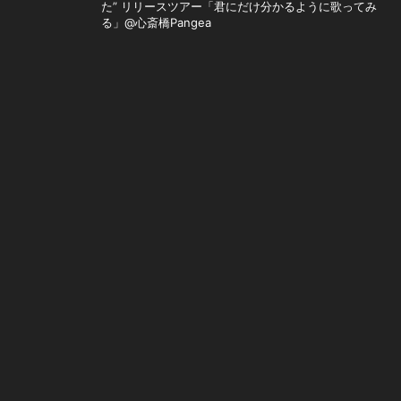
た” リリースツアー「君にだけ分かるように歌ってみ
る」@心斎橋Pangea
LIVE
08
15
Reinore 1st Full Album Release Tour「VIRUS」@
[SAT]
寺田町Fireloop
LIVE
08
18
「RADIO BERRY ベリテンライブ 2026」
[TUE]
@HEAVEN'S ROCK宇都宮VJ-2
LIVE
08
19
プライドの高い深夜のコンビニアルバイト pre. 「進
[WED]
取果敢 vol.2」-緊急2会場サーキット企画-@新宿
MARZ・新宿Marble
LIVE
08
24
衝子にメアリーズ「夏、爆散」@心斎橋Pangea
[MON]