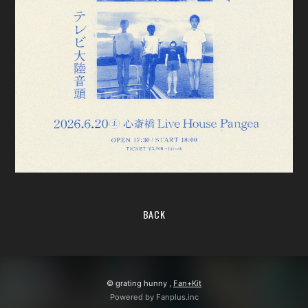
BACK
© grating hunny ,
Fan+Kit
Powered by Fanplus.inc