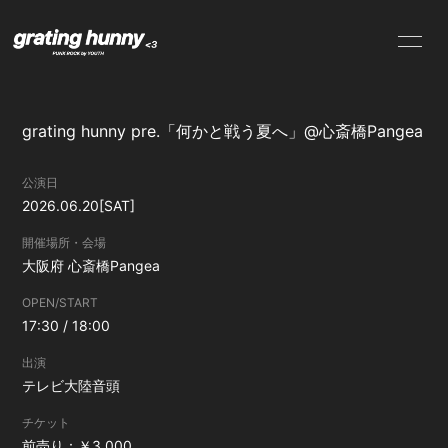
NEWS
SCHEDULE
grating hunny pre.「何かと戦う夏へ」@心斎橋Pangea
PROFILE
VIDEO
公演日
DISCOGRAPHY
CONTACT
2026.06.20
[SAT]
開催場所・会場
大阪府
心斎橋Pangea
OPEN/START
17:30 / 18:00
出演
テレビ大陸音頭
チケット
前売り：￥3,000