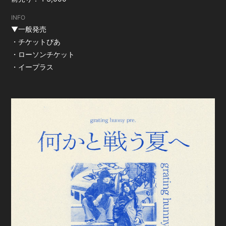
INFO
▼一般発売
・
チケットぴあ
・
ローソンチケット
・
イープラス