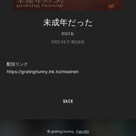
未成年だった
DIGITAL
2025.09.17 RELEASE
配信リンク
https://gratinghunny.lnk.to/miseinen
BACK
© grating hunny ,
Fan+Kit